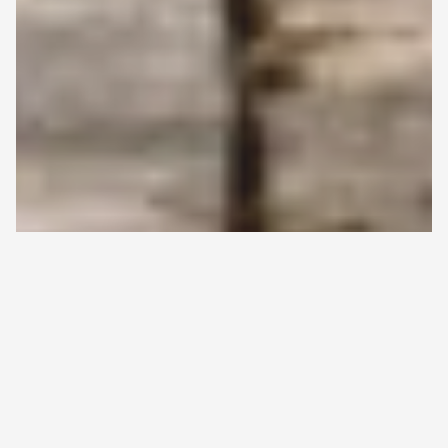
ETUSIVU
>
KAIKKI ARTIKKELIT
>
MEDAFFCON JA
Takaisin
LÄÄKETEOLLISUUS RY KÄYNNISTÄVÄT SELVITYKSEN,
ylös
JOLLA TUOTETAAN INDIKAATTOREITA
TERVEYDENHUOLLON VAIKUTTAVUUDEN
MITTAAMISEEN
Medaffcon ja Lääketeollisuus ry
käynnistävät selvityksen, jolla
tuotetaan indikaattoreita