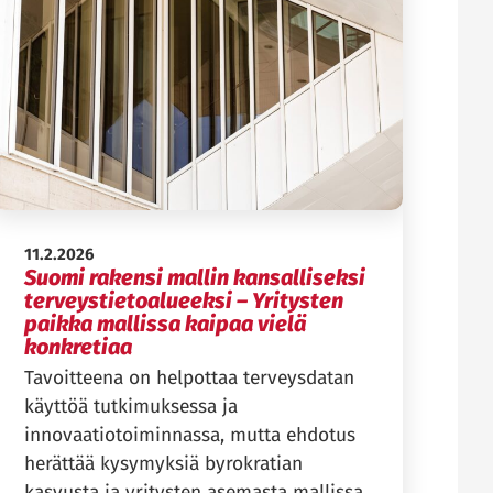
Julkaistu:
11.2.2026
Suomi rakensi mallin kansalliseksi
terveystietoalueeksi – Yritysten
paikka mallissa kaipaa vielä
konkretiaa
Tavoitteena on helpottaa terveysdatan
käyttöä tutkimuksessa ja
innovaatiotoiminnassa, mutta ehdotus
herättää kysymyksiä byrokratian
kasvusta ja yritysten asemasta mallissa.