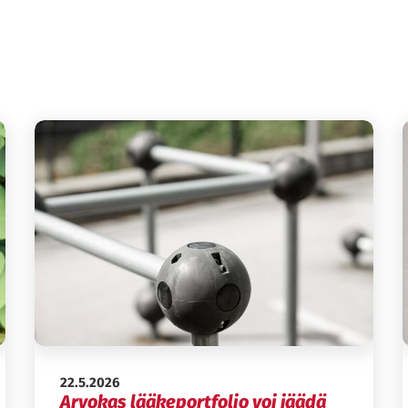
Julkaistu:
22.5.2026
Arvokas lääkeportfolio voi jäädä