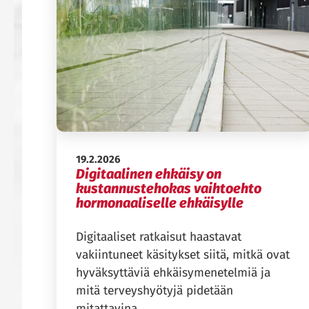
Julkaistu:
19.2.2026
Digitaalinen ehkäisy on
kustannustehokas vaihtoehto
hormonaaliselle ehkäisylle
Digitaaliset ratkaisut haastavat
vakiintuneet käsitykset siitä, mitkä ovat
hyväksyttäviä ehkäisymenetelmiä ja
mitä terveyshyötyjä pidetään
mitattavina.