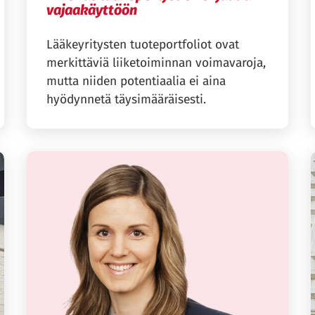
vajaakäyttöön
Lääkeyritysten tuoteportfoliot ovat
merkittäviä liiketoiminnan voimavaroja,
mutta niiden potentiaalia ei aina
hyödynnetä täysimääräisesti.