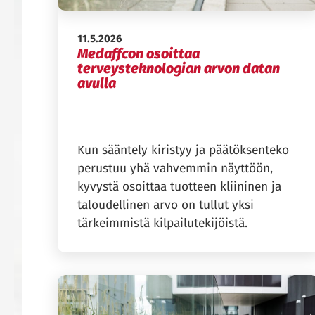
Julkaistu:
11.5.2026
Medaffcon osoittaa
terveysteknologian arvon datan
avulla
Kun sääntely kiristyy ja päätöksenteko
perustuu yhä vahvemmin näyttöön,
kyvystä osoittaa tuotteen kliininen ja
taloudellinen arvo on tullut yksi
tärkeimmistä kilpailutekijöistä.