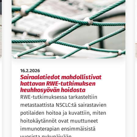
Julkaistu:
16.2.2026
Sairaalatiedot mahdollistivat
kattavan RWE-tutkimuksen
keuhkosyövän hoidosta
RWE-tutkimuksessa tarkasteltiin
metastaattista NSCLC:tä sairastavien
potilaiden hoitoa ja kuvattiin, miten
hoitokäytännöt ovat muuttuneet
immunoterapian ensimmäisistä
vuosista nykypäivään.