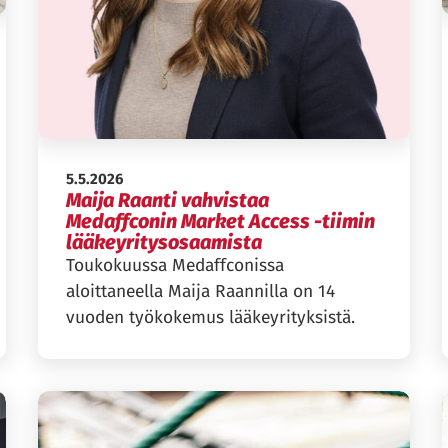
Julkaistu:
5.5.2026
Maija Raanti vahvistaa
Medaffconin Market Access -tiimin
lääkeyritysosaamista
Toukokuussa Medaffconissa
aloittaneella Maija Raannilla on 14
vuoden työkokemus lääkeyrityksistä.