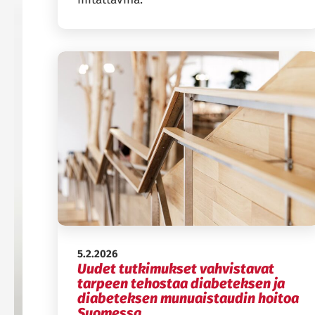
Julkaistu:
5.2.2026
Uudet tutkimukset vahvistavat
tarpeen tehostaa diabeteksen ja
diabeteksen munuaistaudin hoitoa
Suomessa