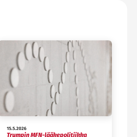
Julkaistu:
15.5.2026
Trumpin MFN-lääkepolitiikka