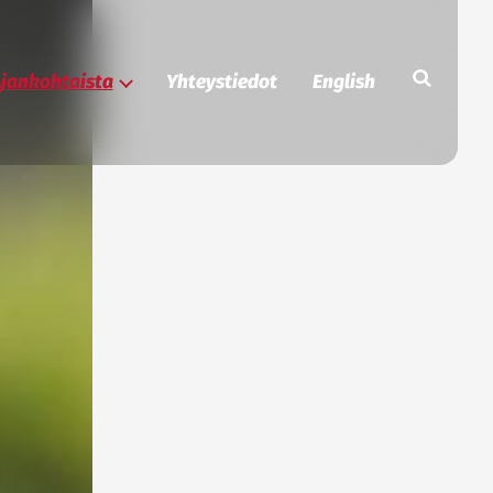
Etsi
jankohtaista
Yhteystiedot
English