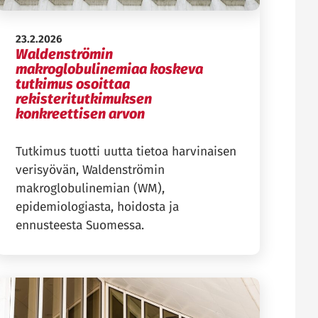
Julkaistu:
23.2.2026
Waldenströmin
makroglobulinemiaa koskeva
tutkimus osoittaa
rekisteritutkimuksen
konkreettisen arvon
Tutkimus tuotti uutta tietoa harvinaisen
verisyövän, Waldenströmin
makroglobulinemian (WM),
epidemiologiasta, hoidosta ja
ennusteesta Suomessa.