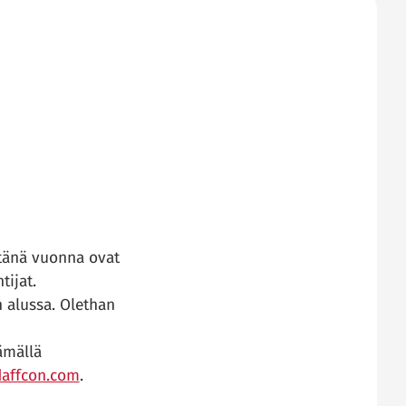
 tänä vuonna ovat
tijat.
n alussa. Olethan
ämällä
affcon.com
.