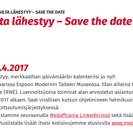
ILTA LÄHESTYY – SAVE THE DATE
ta lähestyy – Save the date
.4.2017
tyy, merkkaathan päivämäärän kalenteriisi jo nyt!
 parissa Espoon Modernin Taiteen Museossa. Illan aiheina
 (RWE). Luennoitsijoina toimivat alan arvostetut asiantun
2017 alkaen. Saat virallisen kutsun ohjelmineen helmikuu
oittautumisjärjestyksessä.
umistamme seuraamalla
Medaffconia LinkedIn:issä
sekä lisä
tuslistalle lisäät itsesi kotisivujemme etusivulla
www.med