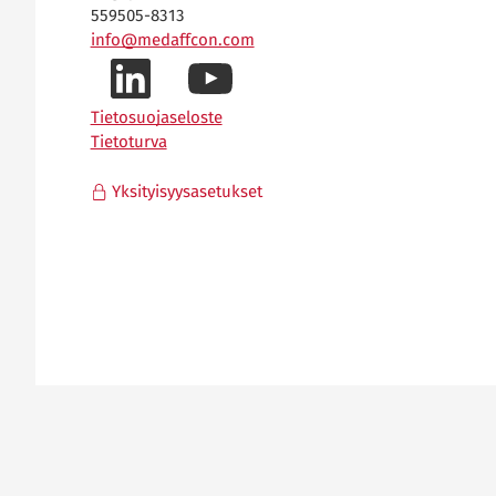
559505-8313
info@medaffcon.com
LinkedIn-
YouTube-
Tietosuojaseloste
Tietoturva
profiilimme
kanavamme
Yksityisyysasetukset