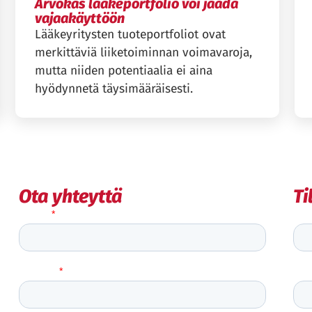
Arvokas lääkeportfolio voi jäädä
vajaakäyttöön
Lääkeyritysten tuoteportfoliot ovat
merkittäviä liiketoiminnan voimavaroja,
mutta niiden potentiaalia ei aina
hyödynnetä täysimääräisesti.
Ota yhteyttä
Ti