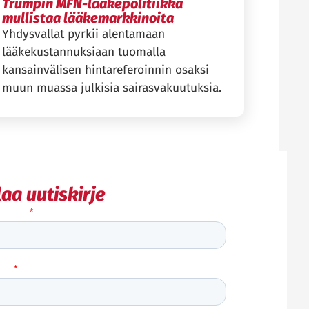
Trumpin MFN-lääkepolitiikka
mullistaa lääkemarkkinoita
Yhdysvallat pyrkii alentamaan
lääkekustannuksiaan tuomalla
kansainvälisen hintareferoinnin osaksi
muun muassa julkisia sairasvakuutuksia.
laa uutiskirje