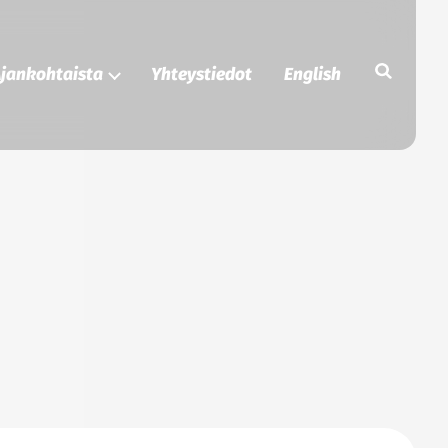
Etsi
jankohtaista
Yhteystiedot
English