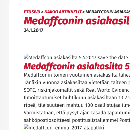
ETUSIVU
>
KAIKKI ARTIKKELIT
>
MEDAFFCONIN ASIAKAS
Medaffconin asiakasil
24.1.2017
Medaffconin asiakasilta 5
Medaffconin toinen vuotuinen asiakasilta lähes
Tänäkin vuonna asiakasiltaa vietetään taiteen
SOTE, riskinjakomallit sekä Real World Evidence
Ilmoittautumiset huhtikuun asiakasiltaan 13.2.
ripeä, tilaisuuteen mahtuu 100 osallistujaa ilm
Varmistathan, että pysyt ajan tasalla tapaht
sähköpostiosoitteesi postituslistallemme! Posti