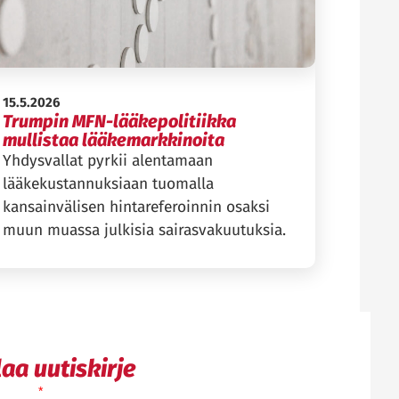
Julkaistu:
15.5.2026
Trumpin MFN-lääkepolitiikka
mullistaa lääkemarkkinoita
Yhdysvallat pyrkii alentamaan
lääkekustannuksiaan tuomalla
kansainvälisen hintareferoinnin osaksi
muun muassa julkisia sairasvakuutuksia.
laa uutiskirje