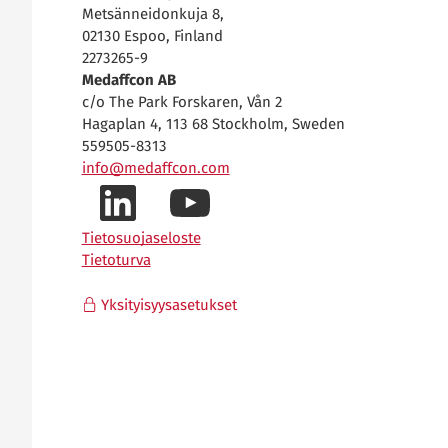
Metsänneidonkuja 8,
02130 Espoo, Finland
2273265-9
Medaffcon AB
c/o The Park Forskaren, Vån 2
Hagaplan 4, 113 68 Stockholm, Sweden
559505-8313
info@medaffcon.com
LinkedIn-
YouTube-
Tietosuojaseloste
Tietoturva
profiilimme
kanavamme
Yksityisyysasetukset