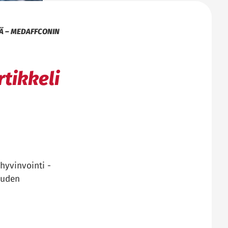
Ä – MEDAFFCONIN
tikkeli
hyvinvointi -
uuden