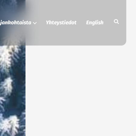
Etsi
jankohtaista
Yhteystiedot
English