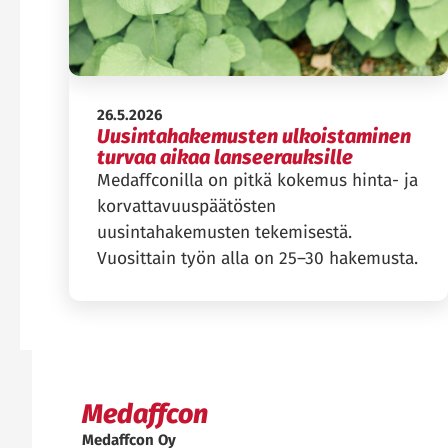
Julkaistu:
26.5.2026
Uusintahakemusten ulkoistaminen
turvaa aikaa lanseerauksille
Medaffconilla on pitkä kokemus hinta- ja
korvattavuuspäätösten
uusintahakemusten tekemisestä.
Vuosittain työn alla on 25–30 hakemusta.
Medaffcon
Medaffcon Oy