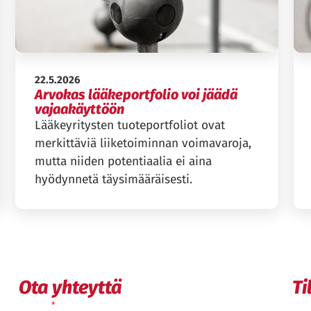
Julkaistu:
22.5.2026
Arvokas lääkeportfolio voi jäädä
vajaakäyttöön
Lääkeyritysten tuoteportfoliot ovat
merkittäviä liiketoiminnan voimavaroja,
mutta niiden potentiaalia ei aina
hyödynnetä täysimääräisesti.
Ota yhteyttä
Ti