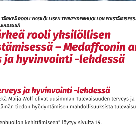
 TÄRKEÄ ROOLI YKSILÖLLISEN TERVEYDENHUOLLON EDISTÄMISESS
-LEHDESSÄ
rkeä rooli yksilöllisen
tämisessä – Medaffconin ar
 ja hyvinvointi -lehdessä
rveys ja hyvinvointi -lehdessä
ekä Maija Wolf olivat uusimman Tulevaisuuden terveys ja 
elämän tiedon hyödyntämisen mahdollisuuksista tulevais
enhuollon kehittämiseen” löytyy sivulta 19.